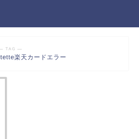
― TAG ―
nts tette楽天カードエラー