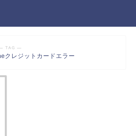
― TAG ―
.Lineクレジットカードエラー