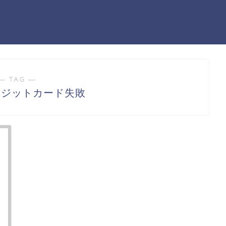
― TAG ―
レジットカード失敗