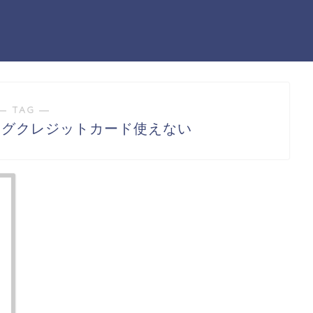
― TAG ―
ングクレジットカード使えない