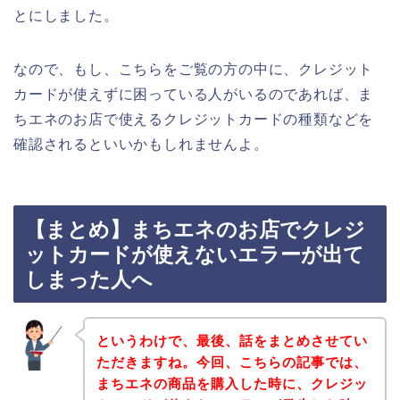
とにしました。
なので、もし、こちらをご覧の方の中に、クレジット
カードが使えずに困っている人がいるのであれば、ま
ちエネのお店で使えるクレジットカードの種類などを
確認されるといいかもしれませんよ。
【まとめ】まちエネのお店でクレジ
ットカードが使えないエラーが出て
しまった人へ
というわけで、最後、話をまとめさせてい
ただきますね。今回、こちらの記事では、
まちエネの商品を購入した時に、クレジッ