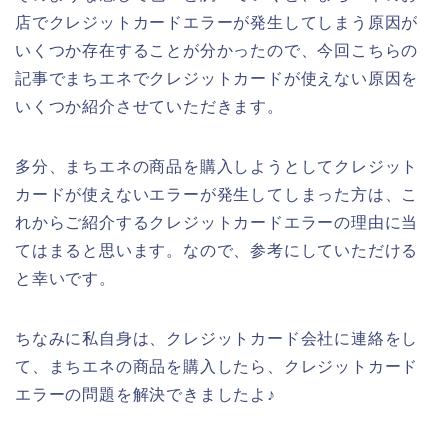
店でクレジットカードエラーが発生してしまう原因が
いくつか存在することが分かったので、今回こちらの
記事でまちエネでクレジットカードが使えない原因を
いくつか紹介させていただきます。
多分、まちエネの商品を購入しようとしてクレジット
カードが使えないエラーが発生してしまった方は、こ
れからご紹介するクレジットカードエラーの理由に当
てはまると思います。なので、参考にしていただける
と幸いです。
ちなみに私自身は、クレジットカード会社に連絡をし
て、まちエネの商品を購入したら、クレジットカード
エラーの問題を解決できましたよ♪