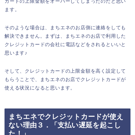
カードの上限金額をオーバーしてしまったのだと思い
ます。
そのような場合は、まちエネのお店側に連絡をしても
解決できません。まずは、まちエネのお店で利用した
クレジットカードの会社に電話などをされるといいと
思います♪
そして、クレジットカードの上限金額を高く設定して
もらうことで、まちエネのお店でクレジットカードが
使える状況になると思います。
まちエネでクレジットカードが使え
ない理由３．「支払い遅延を起こし
た！」