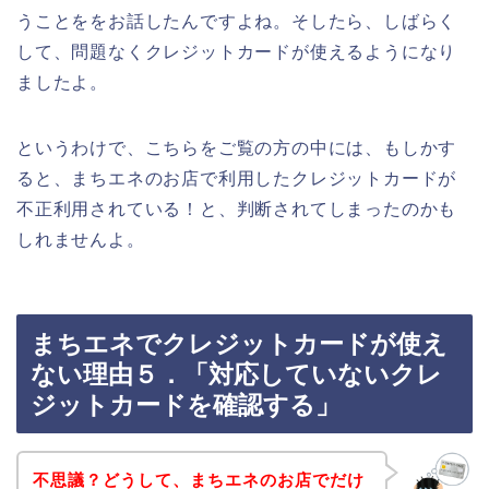
うことををお話したんですよね。そしたら、しばらく
して、問題なくクレジットカードが使えるようになり
ましたよ。
というわけで、こちらをご覧の方の中には、もしかす
ると、まちエネのお店で利用したクレジットカードが
不正利用されている！と、判断されてしまったのかも
しれませんよ。
まちエネでクレジットカードが使え
ない理由５．「対応していないクレ
ジットカードを確認する」
不思議？どうして、まちエネのお店でだけ