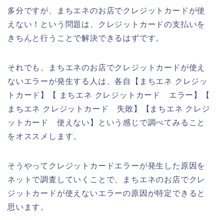
多分ですが、まちエネのお店でクレジットカードが使
えない！という問題は、クレジットカードの支払いを
きちんと行うことで解決できるはずです。
それでも、まちエネのお店でクレジットカードが使え
ないエラーが発生する人は、各自【まちエネ クレジッ
トカード】【 まちエネ クレジットカード エラー】【
まちエネ クレジットカード 失敗】【まちエネ クレジ
ットカード 使えない】という感じで調べてみること
をオススメします。
そうやってクレジットカードエラーが発生した原因を
ネットで調査していくことで、まちエネのお店でクレ
ジットカードが使えないエラーの原因が特定できると
思います。