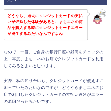
どうやら、過去にクレジットカードの支払
いが遅延した体験があると、まちエネの商
品を購入する時にクレジットカードエラー
が発生するみたいなんですよね
なので、一度、ご自身の銀行口座の残高をチェックの
上、再度、まちエネのお店でクレジットカードを利用
してみるとよいと思います。
実際、私の知り合いも、クレジットカードが使えずに
困っていたみたいなのですが、どうやらまちエネのお
店で利用したクレジットカードの支払い遅延がエラー
の原因だったみたいです。