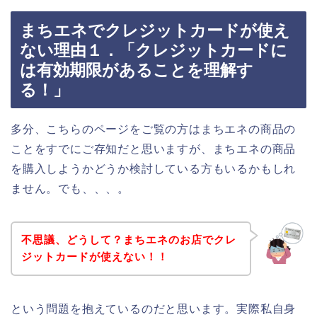
まちエネでクレジットカードが使え
ない理由１．「クレジットカードに
は有効期限があることを理解す
る！」
多分、こちらのページをご覧の方はまちエネの商品の
ことをすでにご存知だと思いますが、まちエネの商品
を購入しようかどうか検討している方もいるかもしれ
ません。でも、、、。
不思議、どうして？まちエネのお店でクレ
ジットカードが使えない！！
という問題を抱えているのだと思います。実際私自身