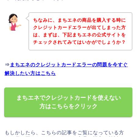
ちなみに、まちエネの商品を購入する時に
クレジットカードエラーが出てしまった方
は、まずは、下記まちエネの公式サイトを
チェックされてみてはいかがでしょうか？
⇒
まちエネのクレジットカードエラーの問題を今すぐ
解決したい方はこちら
まちエネでクレジットカードを使えない
方はこちらをクリック
もしかしたら、こちらの記事をご覧になっている方