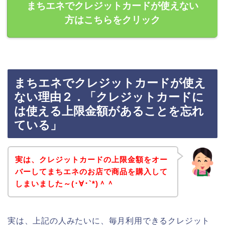
まちエネでクレジットカードが使えない
方はこちらをクリック
まちエネでクレジットカードが使え
ない理由２．「クレジットカードに
は使える上限金額があることを忘れ
ている」
実は、クレジットカードの上限金額をオー
バーしてまちエネのお店で商品を購入して
しまいました～(･∀･`*)＾＾
実は、上記の人みたいに、毎月利用できるクレジット