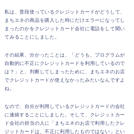
私は、普段使っているクレジットカードがどうして、
まちエネの商品を購入した時にだけエラーになってし
まったのかをクレジットカード会社に電話をして聞い
てみることにしました。
その結果、分かったことは、「どうも、プログラムが
自動的に不正にクレジットカードを利用しているので
は？」と、判断してしまったために、まちエネのお店
でクレジットカードが使えなかったみたいなんですよ
ね。
なので、自分が利用しているクレジットカードの会社
に連絡することにしました。そして、クレジットカー
ド会社の担当の人に「まちエネのお店で利用したクレ
ジットカードは、不正に利用したものではない」とい