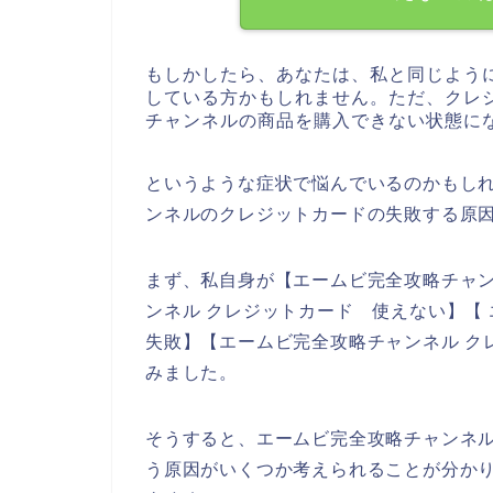
もしかしたら、あなたは、私と同じよう
している方かもしれません。ただ、クレ
チャンネルの商品を購入できない状態に
というような症状で悩んでいるのかもし
ンネルのクレジットカードの失敗する原
まず、私自身が【エームビ完全攻略チャン
ンネル クレジットカード 使えない】【
失敗】【エームビ完全攻略チャンネル ク
みました。
そうすると、エームビ完全攻略チャンネ
う原因がいくつか考えられることが分か