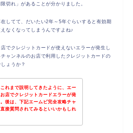
期限切れ」があることが分かりました。
在してて、だいたい2年～5年ぐらいすると有効期
えなくなってしまうんですよね♪
お店でクレジットカードが使えないエラーが発生し
略チャンネルのお店で利用したクレジットカードの
でしょうか？
？これまで説明してきたように、エー
のお店でクレジットカードエラーが発
す。後は、下記エームビ完全攻略チャ
、直接質問されてみるといいかもしれ