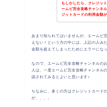
もしかしたら、クレジッ
ームビ完全攻略チャンネ
ジットカードの利用金額
あまり知られてはいませんが、エームビ
えない！という方の中には、上記の人み
金額を超えてしまったためにエラーにな
なので、エームビ完全攻略チャンネルの
人は、一度エームビ完全攻略チャンネル
認されてみるとよいと思います♪
ちなみに、多くの方はクレジットカードの
が、、、。