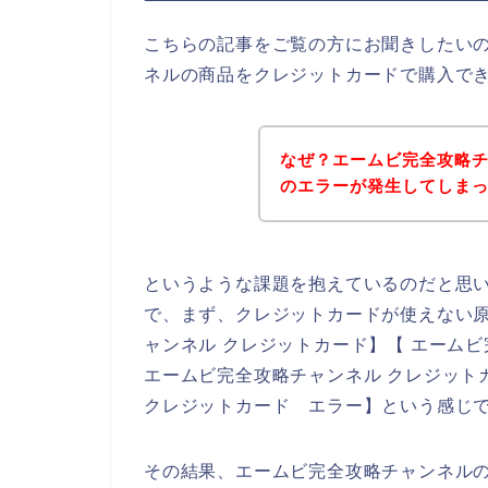
こちらの記事をご覧の方にお聞きしたい
ネルの商品をクレジットカードで購入で
なぜ？エームビ完全攻略
のエラーが発生してしま
というような課題を抱えているのだと思
で、まず、クレジットカードが使えない
ャンネル クレジットカード】【 エーム
エームビ完全攻略チャンネル クレジット
クレジットカード エラー】という感じ
その結果、エームビ完全攻略チャンネル