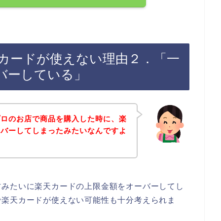
カードが使えない理由２．「一
バーしている」
プロのお店で商品を購入した時に、楽
ーバーしてしまったみたいなんですよ
方みたいに楽天カードの上限金額をオーバーしてし
で楽天カードが使えない可能性も十分考えられま