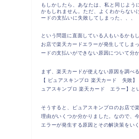
もしかしたら、あなたは、私と同じよう
かもしれません。ただ、よくわからない
ードの支払いに失敗してしまった、、、
という問題に直面している人もいるかも
お店で楽天カードエラーが発生してしま
ードの支払いができない原因について分
まず、楽天カードが使えない原因を調べる
【 ピュアスキンプロ 楽天カード 失敗】
ュアスキンプロ 楽天カード エラー】と
そうすると、ピュアスキンプロのお店で
理由がいくつか分かりました。なので、
エラーが発生する原因とその解決策をい