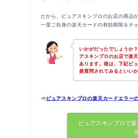
だから、ピュアスキンプロのお店の商品
一度ご自身の楽天カードの有効期限をチ
いかがだったでしょうか
アスキンプロのお店で楽
あります。後は、下記ピ
接質問されてみるといい
⇒
ピュアスキンプロの楽天カードエラー
ピュアスキンプロで楽