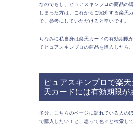
なのでもし、ピュアスキンプロの商品の
しまった方は、これからご紹介する楽天
で、参考にしていただけると幸いです。
ちなみに私自身は楽天カードの有効期限
てピュアスキンプロの商品を購入したら、
ピュアスキンプロで楽天
天カードには有効期限が
多分、こちらのページに訪れている人の
で購入したい！と、思って色々と検索し