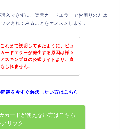
が購入できずに、楽天カードエラーでお困りの方は
ェックされてみることをオススメします。
？これまで説明してきたように、ピュ
天カードエラーが発生する原因は様々
ュアスキンプロの公式サイトより、直
かもしれません。
の問題を今すぐ解決したい方はこちら
天カードが使えない方はこちら
をクリック