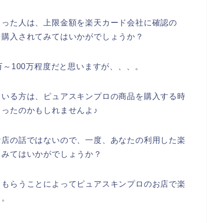
まった人は、上限金額を楽天カード会社に確認の
を購入されてみてはいかがでしょうか？
万～100万程度だと思いますが、、、。
ている方は、ピュアスキンプロの商品を購入する時
ったのかもしれませんよ♪
お店の話ではないので、一度、あなたの利用した楽
てみてはいかがでしょうか？
てもらうことによってピュアスキンプロのお店で楽
よ。