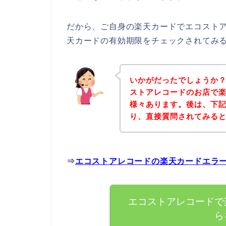
だから、ご自身の楽天カードでエコスト
天カードの有効期限をチェックされてみ
いかがだったでしょうか
ストアレコードのお店で
様々あります。後は、下
り、直接質問されてみる
⇒
エコストアレコードの楽天カードエラ
エコストアレコードで
ら