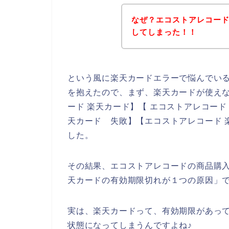
なぜ？エコストアレコー
してしまった！！
という風に楽天カードエラーで悩んでい
を抱えたので、まず、楽天カードが使え
ード 楽天カード】【 エコストアレコード
天カード 失敗】【エコストアレコード 
した。
その結果、エコストアレコードの商品購
天カードの有効期限切れが１つの原因」
実は、楽天カードって、有効期限があっ
状態になってしまうんですよね♪