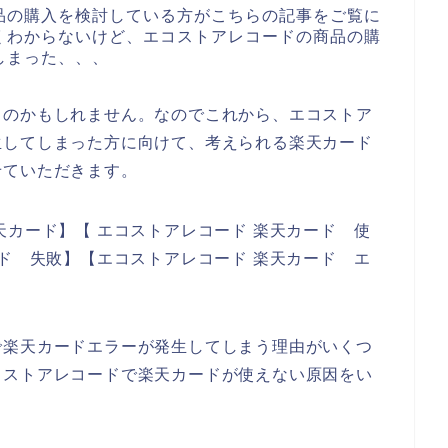
品の購入を検討している方がこちらの記事をご覧に
くわからないけど、エコストアレコードの商品の購
しまった、、、
るのかもしれません。なのでこれから、エコストア
生してしまった方に向けて、考えられる楽天カード
せていただきます。
天カード】【 エコストアレコード 楽天カード 使
ード 失敗】【エコストアレコード 楽天カード エ
。
で楽天カードエラーが発生してしまう理由がいくつ
コストアレコードで楽天カードが使えない原因をい