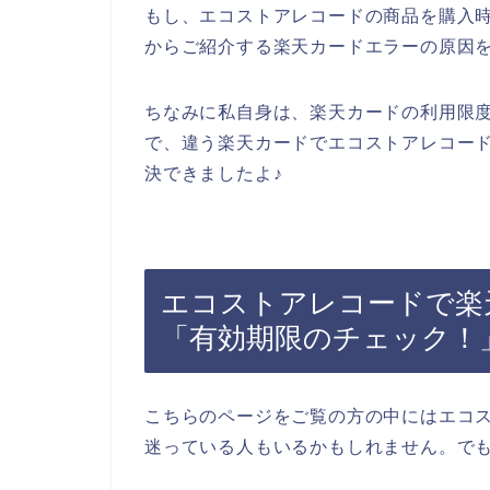
もし、エコストアレコードの商品を購入
からご紹介する楽天カードエラーの原因
ちなみに私自身は、楽天カードの利用限
で、違う楽天カードでエコストアレコー
決できましたよ♪
エコストアレコードで楽
「有効期限のチェック！
こちらのページをご覧の方の中にはエコ
迷っている人もいるかもしれません。で