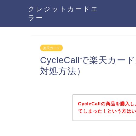
クレジットカードエ
ラー
楽天カード
CycleCallで楽天
対処方法）
CycleCallの商品を
てしまった！という方は