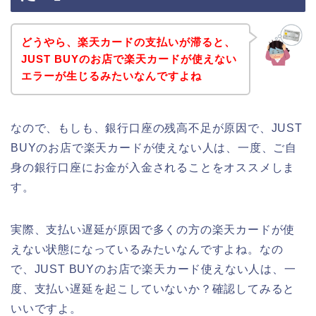
どうやら、楽天カードの支払いが滞ると、
JUST BUYのお店で楽天カードが使えない
エラーが生じるみたいなんですよね
なので、もしも、銀行口座の残高不足が原因で、JUST
BUYのお店で楽天カードが使えない人は、一度、ご自
身の銀行口座にお金が入金されることをオススメしま
す。
実際、支払い遅延が原因で多くの方の楽天カードが使
えない状態になっているみたいなんですよね。なの
で、JUST BUYのお店で楽天カード使えない人は、一
度、支払い遅延を起こしていないか？確認してみると
いいですよ。