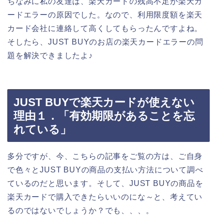
ちなみに私の友達は、楽天カードの残高不足が楽天カ
ードエラーの原因でした。なので、利用限度額を楽天
カード会社に連絡して高くしてもらったんですよね。
そしたら、JUST BUYのお店の楽天カードエラーの問
題を解決できましたよ♪
JUST BUYで楽天カードが使えない
理由１．「有効期限があることを忘
れている」
多分ですが、今、こちらの記事をご覧の方は、ご自身
で色々とJUST BUYの商品の支払い方法について調べ
ているのだと思います。そして、JUST BUYの商品を
楽天カードで購入できたらいいのにな～と、考えてい
るのではないでしょうか？でも、、、。