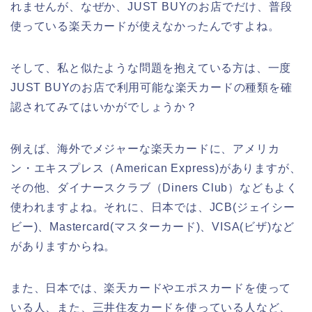
れませんが、なぜか、JUST BUYのお店でだけ、普段
使っている楽天カードが使えなかったんですよね。
そして、私と似たような問題を抱えている方は、一度
JUST BUYのお店で利用可能な楽天カードの種類を確
認されてみてはいかがでしょうか？
例えば、海外でメジャーな楽天カードに、アメリカ
ン・エキスプレス（American Express)がありますが、
その他、ダイナースクラブ（Diners Club）などもよく
使われますよね。それに、日本では、JCB(ジェイシー
ビー)、Mastercard(マスターカード)、VISA(ビザ)など
がありますからね。
また、日本では、楽天カードやエポスカードを使って
いる人、また、三井住友カードを使っている人など、