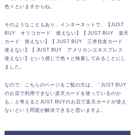
色々といますからね。
そのようなこともあり、インターネットで、【JUST
BUY オリコカード 使えない】【 JUST BUY 楽天
カード 使えない】【 JUST BUY 三井住友カード
使えない】【 JUST BUY アメリカンエキスプレス
使えない】という感じで色々と検索してみることにし
ました。
なので、こちらのページをご覧の方は、「JUST BUY
のお店で利用できない楽天カードを使っているのか
も」と考えるとJUST BUYのお店で楽天カードが使え
ないという問題が解決できると思いますよ。