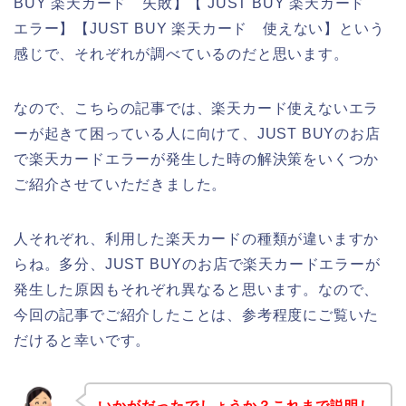
BUY 楽天カード 失敗】【 JUST BUY 楽天カード
エラー】【JUST BUY 楽天カード 使えない】という
感じで、それぞれが調べているのだと思います。
なので、こちらの記事では、楽天カード使えないエラ
ーが起きて困っている人に向けて、JUST BUYのお店
で楽天カードエラーが発生した時の解決策をいくつか
ご紹介させていただきました。
人それぞれ、利用した楽天カードの種類が違いますか
らね。多分、JUST BUYのお店で楽天カードエラーが
発生した原因もそれぞれ異なると思います。なので、
今回の記事でご紹介したことは、参考程度にご覧いた
だけると幸いです。
いかがだったでしょうか？これまで説明し