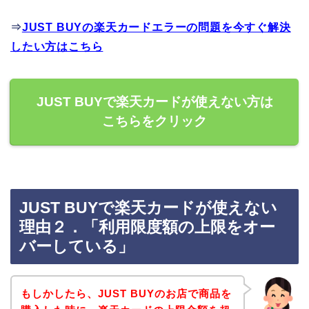
⇒
JUST BUYの楽天カードエラーの問題を今すぐ解決
したい方はこちら
JUST BUYで楽天カードが使えない方は
こちらをクリック
JUST BUYで楽天カードが使えない
理由２．「利用限度額の上限をオー
バーしている」
もしかしたら、JUST BUYのお店で商品を