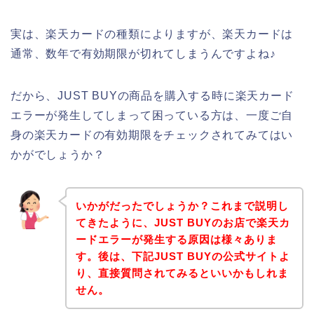
実は、楽天カードの種類によりますが、楽天カードは
通常、数年で有効期限が切れてしまうんですよね♪
だから、JUST BUYの商品を購入する時に楽天カード
エラーが発生してしまって困っている方は、一度ご自
身の楽天カードの有効期限をチェックされてみてはい
かがでしょうか？
いかがだったでしょうか？これまで説明し
てきたように、JUST BUYのお店で楽天カ
ードエラーが発生する原因は様々ありま
す。後は、下記JUST BUYの公式サイトよ
り、直接質問されてみるといいかもしれま
せん。