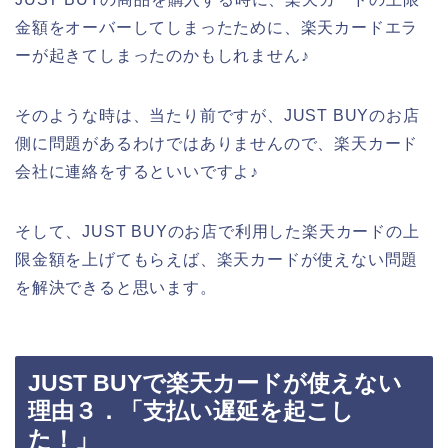
金額をオーバーしてしまったために、楽天カードエラ
ーが起きてしまったのかもしれません♪
そのような時は、当たり前ですが、JUST BUYのお店
側に問題があるわけではありませんので、楽天カード
会社に連絡をするといいですよ♪
そして、JUST BUYのお店で利用した楽天カードの上
限金額を上げてもらえば、楽天カードが使えない問題
を解決できると思います。
JUST BUYで楽天カードが使えない
理由３．「支払い遅延を起こし
た！」