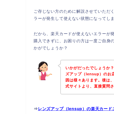
ご存じない方のために解説させていただ
ラーが発生して使えない状態になってしま
だから、楽天カードが使えないエラーが発生
購入できずに、お困りの方は一度ご自身
かがでしょうか？
いかがだったでしょうか
ズアップ（lensup）の
因は様々あります。後は、下
式サイトより、直接質問
⇒
レンズアップ（lensup）の楽天カー