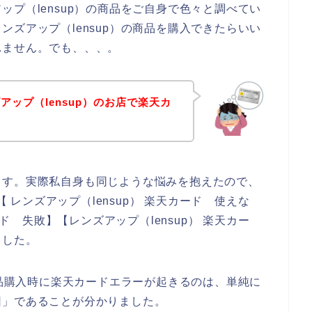
プ（lensup）の商品をご自身で色々と調べてい
ズアップ（lensup）の商品を購入できたらいい
れません。でも、、、。
ップ（lensup）のお店で楽天カ
ます。実際私自身も同じような悩みを抱えたので、
【 レンズアップ（lensup） 楽天カード 使えな
ード 失敗】【レンズアップ（lensup） 楽天カー
ました。
商品購入時に楽天カードエラーが起きるのは、単純に
因」であることが分かりました。