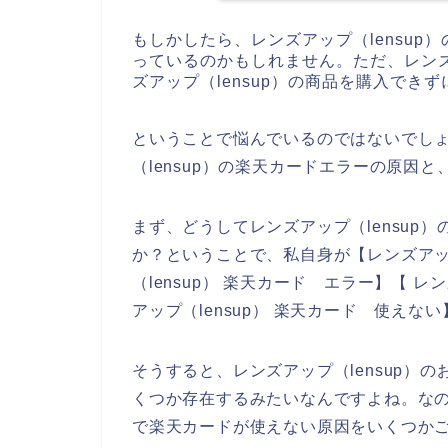
もしかしたら、レンズアップ（lensu
っているのかもしれません。ただ、レンズ
ズアップ（lensup）の商品を購入で
ということで悩んでいるのではないでし
（lensup）の楽天カードエラーの原因
まず、どうしてレンズアップ（lensup
か？ということで、私自身が【レンズアップ
（lensup） 楽天カード エラー】【 レ
アップ（lensup） 楽天カード 使え
そうすると、レンズアップ（lensup）
くつか存在するみたいなんですよね。なので
で楽天カードが使えない原因をいくつか