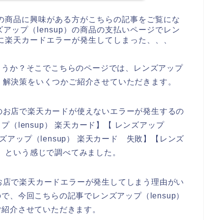
p）の商品に興味がある方がこちらの記事をご覧にな
アップ（lensup）の商品の支払いページでレン
きずに楽天カードエラーが発生してしまった、、、
ょうか？そこでこちらのページでは、レンズアップ
と、解決策をいくつかご紹介させていただきます。
）のお店で楽天カードが使えないエラーが発生するの
（lensup） 楽天カード】【 レンズアップ
ンズアップ（lensup） 楽天カード 失敗】【レンズ
ない】という感じで調べてみました。
のお店で楽天カードエラーが発生してしまう理由がい
、今回こちらの記事でレンズアップ（lensup）
ご紹介させていただきます。