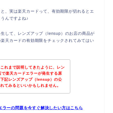
くと、実は楽天カードって、有効期限が切れるとエ
うんですよね♪
して、レンズアップ（lensup）のお店の商品が
の楽天カードの有効期限をチェックされてみてはい
？これまで説明してきたように、レン
お店で楽天カードエラーが発生する原
記レンズアップ（lensup）の公
されてみるといいかもしれません。
ドエラーの問題を今すぐ解決したい方はこちら