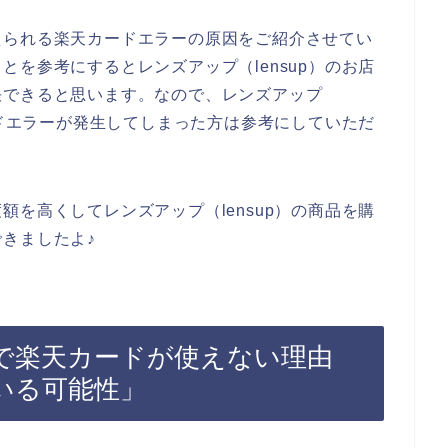
えられる楽天カードエラーの原因をご紹介させてい
を参考にするとレンズアップ（lensup）のお店
決できると思います。なので、レンズアップ
ードエラーが発生してしまった方は参考にしていただ
を高くしてレンズアップ（lensup）の商品を購
きましたよ♪
p）で楽天カードが使えない理由
いる可能性」