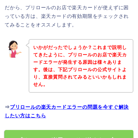
だから、プリロールのお店で楽天カードが使えずに困
っている方は、楽天カードの有効期限をチェックされ
てみることをオススメします。
いかがだったでしょうか？これまで説明し
てきたように、プリロールのお店で楽天カ
ードエラーが発生する原因は様々ありま
す。後は、下記プリロールの公式サイトよ
り、直接質問されてみるといいかもしれま
せん。
⇒
プリロールの楽天カードエラーの問題を今すぐ解決
したい方はこちら