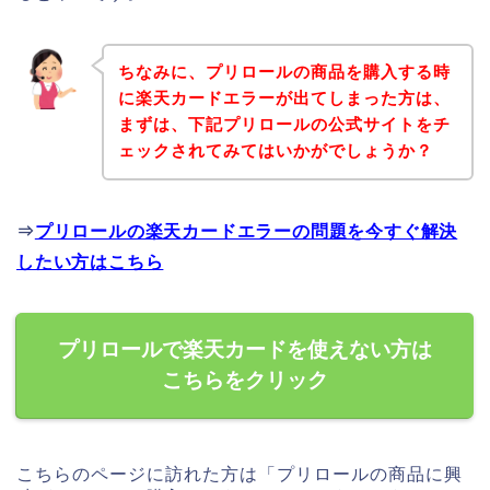
ちなみに、プリロールの商品を購入する時
に楽天カードエラーが出てしまった方は、
まずは、下記プリロールの公式サイトをチ
ェックされてみてはいかがでしょうか？
⇒
プリロールの楽天カードエラーの問題を今すぐ解決
したい方はこちら
プリロールで楽天カードを使えない方は
こちらをクリック
こちらのページに訪れた方は「プリロールの商品に興