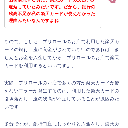
遅延していたみたいです。だから、銀行の
残高不足が私の楽天カードが使えなかった
理由みたいなんですよね
なので、もしも、プリロールのお店で利用した楽天カ
ードの銀行口座に入金がされていないのであれば、き
ちんとお金を入金してから、プリロールのお店で楽天
カードを利用するといいですよ。
実際、プリロールのお店で多くの方が楽天カードが使
えないエラーが発生するのは、利用した楽天カードの
引き落とし口座の残高が不足していることが原因みた
いです。
多分ですが、銀行口座にしっかりと入金をし、楽天カ