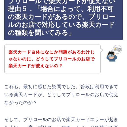
プリロールで楽天カードが使えない
理由５．「場合によって、利用不可
の楽天カードがあるので、プリロー
ルのお店で対応している楽天カード
の種類を聞いてみる」
楽天カード自体になにか問題があるわけじ
ゃないのに、どうしてプリロールのお店で
楽天カードが使えないの？
これも、最初に感じた疑問でした。普段は利用できて
いる楽天カードが、どうしてプリロールのお店で使え
なかったのか？
そして、プリロールのお店で楽天カードエラーが起き