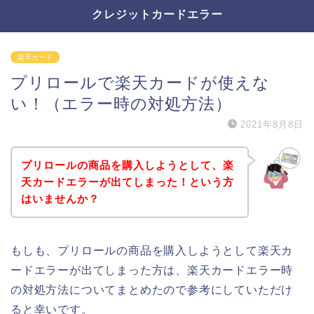
クレジットカードエラー
楽天カード
プリロールで楽天カードが使えな
い！（エラー時の対処方法）
2021年8月8日
プリロールの商品を購入しようとして、楽
天カードエラーが出てしまった！という方
はいませんか？
もしも、プリロールの商品を購入しようとして楽天カ
ードエラーが出てしまった方は、楽天カードエラー時
の対処方法についてまとめたので参考にしていただけ
ると幸いです。