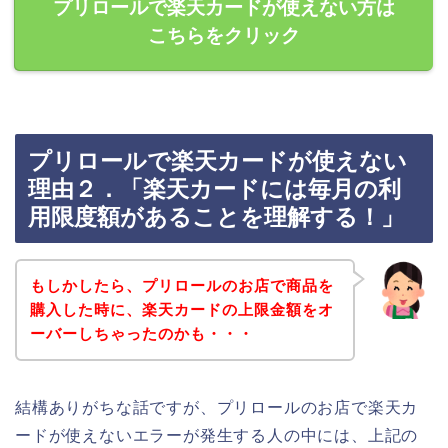
プリロールで楽天カードが使えない方は
こちらをクリック
プリロールで楽天カードが使えない
理由２．「楽天カードには毎月の利
用限度額があることを理解する！」
もしかしたら、プリロールのお店で商品を
購入した時に、楽天カードの上限金額をオ
ーバーしちゃったのかも・・・
結構ありがちな話ですが、プリロールのお店で楽天カ
ードが使えないエラーが発生する人の中には、上記の