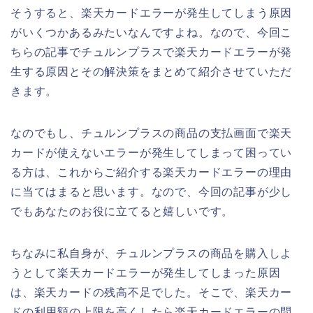
そうすると、楽天カードエラーが発生してしまう原因
がいくつかあるみたいなんですよね。なので、今回こ
ちらの記事でチュルンプラスで楽天カードエラーが発
生する原因とその解決策をまとめて紹介させていただ
きます。
なのでもし、チュルンプラスの商品の支払画面で楽天
カードが使えないエラーが発生してしまって困ってい
る方は、これからご紹介する楽天カードエラーの理由
に当てはまると思います。なので、今回の記事が少し
でもあなたのお役に立てると嬉しいです。
ちなみに私自身が、チュルンプラスの商品を購入しよ
うとして楽天カードエラーが発生してしまった原因
は、楽天カードの残高不足でした。そこで、楽天カー
ドの利用額の上限を高くしたら楽天カードエラーの問