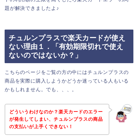
題が解決できましたよ♪
チュルンプラスで楽天カードが使え
ない理由１．「有効期限切れで使え
ないのではないか？」
こちらのページをご覧の方の中にはチュルンプラスの
商品を実際に購入しようかどうか迷っている人もいる
かもしれません。でも、、、。
どういうわけなのか？楽天カードのエラー
が発生してしまい、チュルンプラスの商品
の支払いが上手くできない！