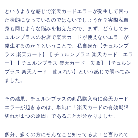
というような感じで楽天カードエラーが発生して困っ
た状態になっているのではないでしょうか？実際私自
身も同じような悩みを抱えたので、まず、どうしてチ
ュルンプラスのお店で楽天カードが使えないエラーが
発生するのか？ということで、私自身が【チュルンプ
ラス 楽天カード】【 チュルンプラス 楽天カード エラ
ー】【 チュルンプラス 楽天カード 失敗】【チュルン
プラス 楽天カード 使えない】という感じで調べてみ
ました。
その結果、チュルンプラスの商品購入時に楽天カード
エラーが起きるのは、単純に「楽天カードの有効期限
切れが１つの原因」であることが分かりました。
多分、多くの方にそんなこと知ってるよ！と言われて