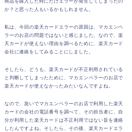
商品を購入した時にだけエラーが発生してしまったの
か？と思った人もいるかもしれません。
私は、今回の楽天カードエラーの原因は、マカエンペ
ラーのお店の問題ではないと感じました。なので、楽
天カードが使えない理由を調べるために、楽天カード
会社に連絡をしてみることにしました。
そしたら、どうも、楽天カードが不正利用されている
と判断してしまったために、マカエンペラーのお店で
楽天カードが使えなかったみたいなんですよね。
なので、急いでマカエンペラーのお店で利用した楽天
カードの会社の電話番号を調べて、その担当者に、自
分が利用した楽天カードは不正利用ではない旨を連絡
したんですよね。そしたら、その後、楽天カードエラ