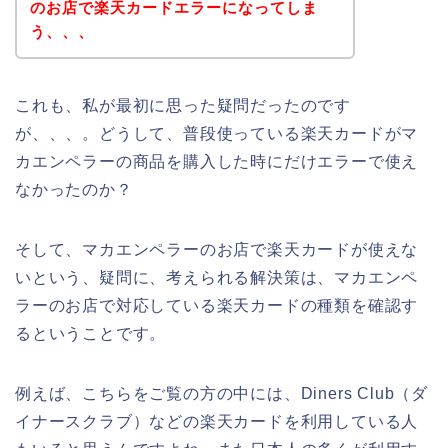
のお店で楽天カードエラーになってしま
う、、、
これも、私が最初に思った疑問だったのです
が、、、。どうして、普段使っている楽天カードがマ
カエンペラーの商品を購入した時にだけエラーで使え
なかったのか？
そして、マカエンペラーのお店で楽天カードが使えな
いという、疑問に、考えられる解決策は、マカエンペ
ラーのお店で対応している楽天カードの種類を確認す
るということです。
例えば、こちらをご覧の方の中には、Diners Club（ダ
イナースクラブ）などの楽天カードを利用している人