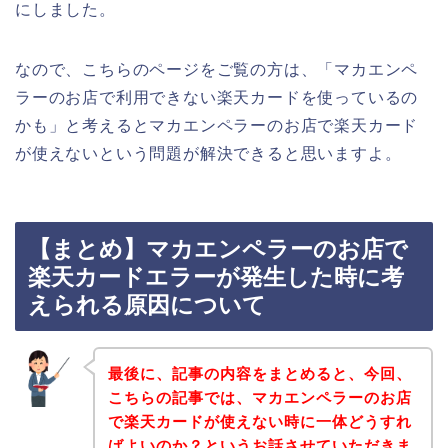
にしました。
なので、こちらのページをご覧の方は、「マカエンペ
ラーのお店で利用できない楽天カードを使っているの
かも」と考えるとマカエンペラーのお店で楽天カード
が使えないという問題が解決できると思いますよ。
【まとめ】マカエンペラーのお店で
楽天カードエラーが発生した時に考
えられる原因について
最後に、記事の内容をまとめると、今回、
こちらの記事では、マカエンペラーのお店
で楽天カードが使えない時に一体どうすれ
ばよいのか？というお話させていただきま