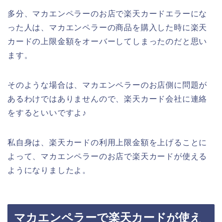
多分、マカエンペラーのお店で楽天カードエラーにな
った人は、マカエンペラーの商品を購入した時に楽天
カードの上限金額をオーバーしてしまったのだと思い
ます。
そのような場合は、マカエンペラーのお店側に問題が
あるわけではありませんので、楽天カード会社に連絡
をするといいですよ♪
私自身は、楽天カードの利用上限金額を上げることに
よって、マカエンペラーのお店で楽天カードが使える
ようになりましたよ。
マカエンペラーで楽天カードが使え