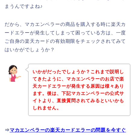
まうんですよね♪
だから、マカエンペラーの商品を購入する時に楽天カ
ードエラーが発生してしまって困っている方は、一度
ご自身の楽天カードの有効期限をチェックされてみて
はいかがでしょうか？
いかがだったでしょうか？これまで説明し
てきたように、マカエンペラーのお店で楽
天カードエラーが発生する原因は様々あり
ます。後は、下記マカエンペラーの公式サ
イトより、直接質問されてみるといいかも
しれません。
⇒
マカエンペラーの楽天カードエラーの問題を今すぐ