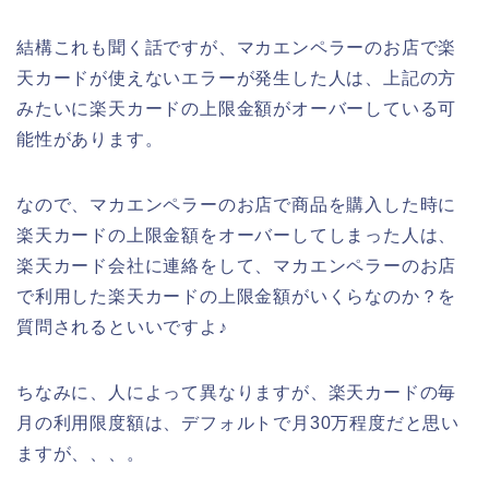
結構これも聞く話ですが、マカエンペラーのお店で楽
天カードが使えないエラーが発生した人は、上記の方
みたいに楽天カードの上限金額がオーバーしている可
能性があります。
なので、マカエンペラーのお店で商品を購入した時に
楽天カードの上限金額をオーバーしてしまった人は、
楽天カード会社に連絡をして、マカエンペラーのお店
で利用した楽天カードの上限金額がいくらなのか？を
質問されるといいですよ♪
ちなみに、人によって異なりますが、楽天カードの毎
月の利用限度額は、デフォルトで月30万程度だと思い
ますが、、、。