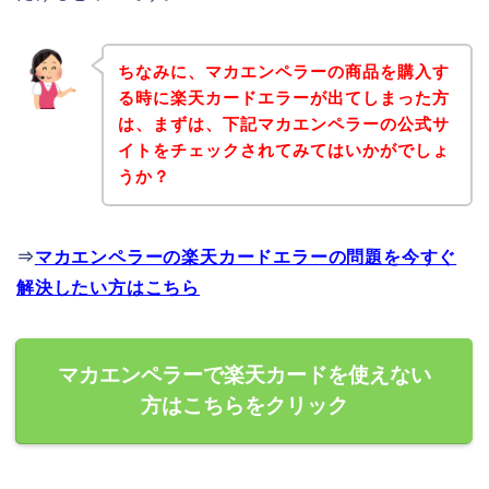
ちなみに、マカエンペラーの商品を購入す
る時に楽天カードエラーが出てしまった方
は、まずは、下記マカエンペラーの公式サ
イトをチェックされてみてはいかがでしょ
うか？
⇒
マカエンペラーの楽天カードエラーの問題を今すぐ
解決したい方はこちら
マカエンペラーで楽天カードを使えない
方はこちらをクリック