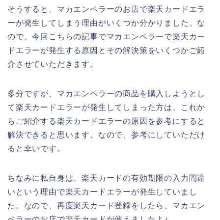
そうすると、マカエンペラーのお店で楽天カードエラ
ーが発生してしまう理由がいくつか分かりました。な
ので、今回こちらの記事でマカエンペラーで楽天カー
ドエラーが発生する原因とその解決策をいくつかご紹
介させていただきます。
多分ですが、マカエンペラーの商品を購入しようとし
て楽天カードエラーが発生してしまった方は、これか
らご紹介する楽天カードエラーの原因を参考にすると
解決できると思います。なので、参考にしていただけ
ると幸いです。
ちなみに私自身は、楽天カードの有効期限の入力間違
いという理由で楽天カードエラーが発生していまし
た。なので、再度楽天カード登録をしたら、マカエン
ペラーのお店で楽天カードが使えましたよ♪