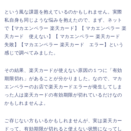
という風な課題を抱えているのかもしれません。実際
私自身も同じような悩みを抱えたので、まず、ネット
で【マカエンペラー 楽天カード】【 マカエンペラー 楽
天カード 使えない】【 マカエンペラー 楽天カード
失敗】【マカエンペラー 楽天カード エラー】という
感じで調べてみました。
その結果、楽天カードが使えない原因の１つに「有効
期限切れ」があることが分かりました。なので、マカ
エンペラーのお店で楽天カードエラーが発生してしま
った人は楽天カードの有効期限が切れているだけなの
かもしれませんよ。
ご存じない方もいるかもしれませんが、実は楽天カー
ドって、有効期限が切れると使えない状態になってし