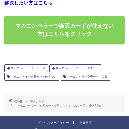
解決したい方はこちら
マカエンペラーで楽天カードが使えない
方はこちらをクリック
マカエンペラー楽天カード
マカエンペラー楽天カードエラー
マカエンペラー楽天カード使えない
マカエンペラー楽天カード失敗
HOME
楽天カード
マカエンペラーで楽天カードが使えない！（エラー時の対処方法）
プライバシーポリシー
免責事項