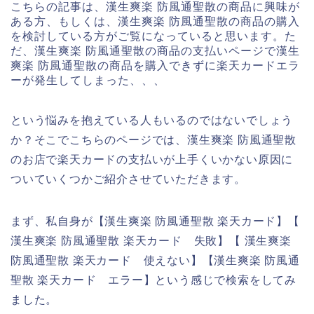
こちらの記事は、漢生爽楽 防風通聖散の商品に興味が
ある方、もしくは、漢生爽楽 防風通聖散の商品の購入
を検討している方がご覧になっていると思います。た
だ、漢生爽楽 防風通聖散の商品の支払いページで漢生
爽楽 防風通聖散の商品を購入できずに楽天カードエラ
ーが発生してしまった、、、
という悩みを抱えている人もいるのではないでしょう
か？そこでこちらのページでは、漢生爽楽 防風通聖散
のお店で楽天カードの支払いが上手くいかない原因に
ついていくつかご紹介させていただきます。
まず、私自身が【漢生爽楽 防風通聖散 楽天カード】【
漢生爽楽 防風通聖散 楽天カード 失敗】【 漢生爽楽
防風通聖散 楽天カード 使えない】【漢生爽楽 防風通
聖散 楽天カード エラー】という感じで検索をしてみ
ました。