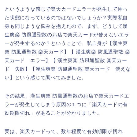
というような感じで楽天カードエラーが発生して困っ
た状態になっているのではないでしょうか？実際私自
身も同じような悩みを抱えたので、まず、どうして漢
生爽楽 防風通聖散のお店で楽天カードが使えないエラ
ーが発生するのか？ということで、私自身が【漢生爽
楽 防風通聖散 楽天カード】【 漢生爽楽 防風通聖散 楽
天カード エラー】【 漢生爽楽 防風通聖散 楽天カー
ド 失敗】【漢生爽楽 防風通聖散 楽天カード 使えな
い】という感じで調べてみました。
その結果、漢生爽楽 防風通聖散のお店で楽天カードエ
ラーが発生してしまう原因の１つに「楽天カードの有
効期限切れ」があることが分かりました。
実は、楽天カードって、数年程度で有効期限が切れ