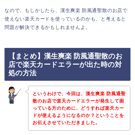
なので、もしかしたら、漢生爽楽 防風通聖散のお店で
使えない楽天カードを使っているのかも、と考えると
問題が解決できるかもしれませんよ。
【まとめ】漢生爽楽 防風通聖散のお
店で楽天カードエラーが出た時の対
処の方法
というわけで、今回は、漢生爽楽 防風通聖
散のお店で楽天カードエラーが発生して困
っている方のために、どうすれば楽天カー
ドが使えるようになるのか？ということを
お伝えさせていただきました。