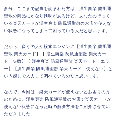
多分、ここまで記事を読まれた方は、漢生爽楽 防風通
聖散の商品にかなり興味があるけど、あなたの持って
いる楽天カードが漢生爽楽 防風通聖散のお店で使えな
い状態になってしまって困っている人だと思います。
だから、多くの人が検索エンジンに【漢生爽楽 防風通
聖散 楽天カード】【 漢生爽楽 防風通聖散 楽天カー
ド 失敗】【 漢生爽楽 防風通聖散 楽天カード エラ
ー】【漢生爽楽 防風通聖散 楽天カード 使えない】と
いう感じで入力して調べているのだと思います。
なので、今回は、楽天カードが使えないとお困りの方
のために、漢生爽楽 防風通聖散のお店で楽天カードが
使えない状態になった時の解決方法をご紹介させてい
ただきました。