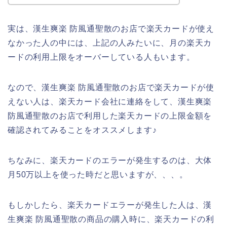
実は、漢生爽楽 防風通聖散のお店で楽天カードが使え
なかった人の中には、上記の人みたいに、月の楽天カ
ードの利用上限をオーバーしている人もいます。
なので、漢生爽楽 防風通聖散のお店で楽天カードが使
えない人は、楽天カード会社に連絡をして、漢生爽楽
防風通聖散のお店で利用した楽天カードの上限金額を
確認されてみることをオススメします♪
ちなみに、楽天カードのエラーが発生するのは、大体
月50万以上を使った時だと思いますが、、、。
もしかしたら、楽天カードエラーが発生した人は、漢
生爽楽 防風通聖散の商品の購入時に、楽天カードの利