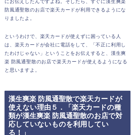
にお伝えしたんですよね。そしたら、すぐに漢生爽楽
防風通聖散のお店で楽天カードが利用できるようにな
りましたよ。
というわけで、楽天カードが使えずに困っている人
は、楽天カードが会社に電話をして、「不正に利用し
たわけじゃない」ということをお伝えすると、漢生爽
楽 防風通聖散のお店で楽天カードが使えるようになる
と思いますよ。
漢生爽楽 防風通聖散で楽天カードが
使えない理由５．「楽天カードの種
類が漢生爽楽 防風通聖散のお店で対
応していないものを利用してい
る！」