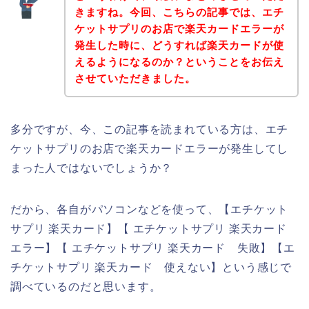
きますね。今回、こちらの記事では、エチ
ケットサプリのお店で楽天カードエラーが
発生した時に、どうすれば楽天カードが使
えるようになるのか？ということをお伝え
させていただきました。
多分ですが、今、この記事を読まれている方は、エチ
ケットサプリのお店で楽天カードエラーが発生してし
まった人ではないでしょうか？
だから、各自がパソコンなどを使って、【エチケット
サプリ 楽天カード】【 エチケットサプリ 楽天カード
エラー】【 エチケットサプリ 楽天カード 失敗】【エ
チケットサプリ 楽天カード 使えない】という感じで
調べているのだと思います。