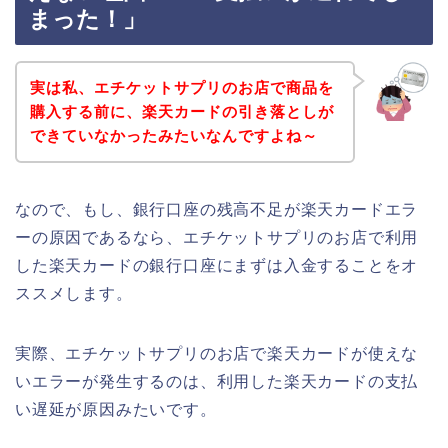
まった！」
実は私、エチケットサプリのお店で商品を
購入する前に、楽天カードの引き落としが
できていなかったみたいなんですよね～
なので、もし、銀行口座の残高不足が楽天カードエラ
ーの原因であるなら、エチケットサプリのお店で利用
した楽天カードの銀行口座にまずは入金することをオ
ススメします。
実際、エチケットサプリのお店で楽天カードが使えな
いエラーが発生するのは、利用した楽天カードの支払
い遅延が原因みたいです。