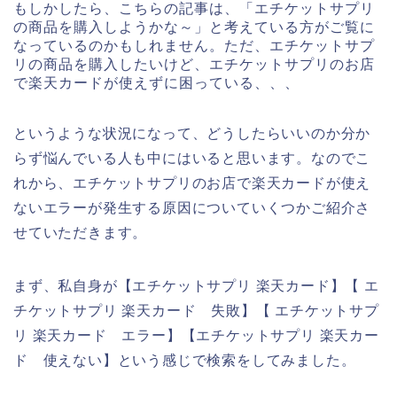
もしかしたら、こちらの記事は、「エチケットサプリ
の商品を購入しようかな～」と考えている方がご覧に
なっているのかもしれません。ただ、エチケットサプ
リの商品を購入したいけど、エチケットサプリのお店
で楽天カードが使えずに困っている、、、
というような状況になって、どうしたらいいのか分か
らず悩んでいる人も中にはいると思います。なのでこ
れから、エチケットサプリのお店で楽天カードが使え
ないエラーが発生する原因についていくつかご紹介さ
せていただきます。
まず、私自身が【エチケットサプリ 楽天カード】【 エ
チケットサプリ 楽天カード 失敗】【 エチケットサプ
リ 楽天カード エラー】【エチケットサプリ 楽天カー
ド 使えない】という感じで検索をしてみました。