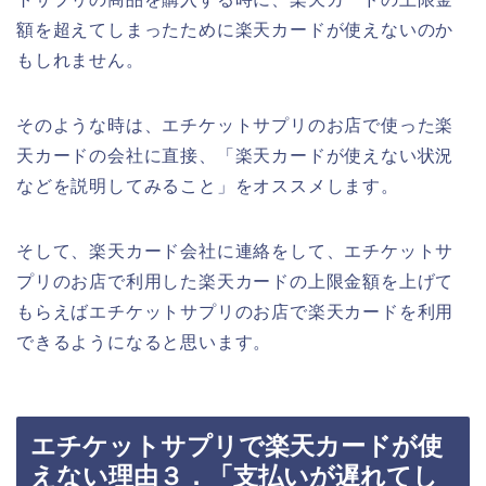
額を超えてしまったために楽天カードが使えないのか
もしれません。
そのような時は、エチケットサプリのお店で使った楽
天カードの会社に直接、「楽天カードが使えない状況
などを説明してみること」をオススメします。
そして、楽天カード会社に連絡をして、エチケットサ
プリのお店で利用した楽天カードの上限金額を上げて
もらえばエチケットサプリのお店で楽天カードを利用
できるようになると思います。
エチケットサプリで楽天カードが使
えない理由３．「支払いが遅れてし