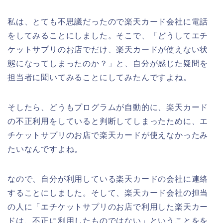
私は、とても不思議だったので楽天カード会社に電話
をしてみることにしました。そこで、「どうしてエチ
ケットサプリのお店でだけ、楽天カードが使えない状
態になってしまったのか？」と、自分が感じた疑問を
担当者に聞いてみることにしてみたんですよね。
そしたら、どうもプログラムが自動的に、楽天カード
の不正利用をしていると判断してしまったために、エ
チケットサプリのお店で楽天カードが使えなかったみ
たいなんですよね。
なので、自分が利用している楽天カードの会社に連絡
することにしました。そして、楽天カード会社の担当
の人に「エチケットサプリのお店で利用した楽天カー
ドは、不正に利用したものではない」ということをを