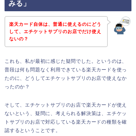
みる」
楽天カード自体は、普通に使えるのにどう
して、エチケットサプリのお店でだけ使え
ないの？
これも、私が最初に感じた疑問でした。というのは、
普段は何も問題なく利用できている楽天カードを使っ
たのに、どうしてエチケットサプリのお店で使えなか
ったのか？
そして、エチケットサプリのお店で楽天カードが使え
ないという、疑問に、考えられる解決策は、エチケッ
トサプリのお店で対応している楽天カードの種類を確
認するということです。