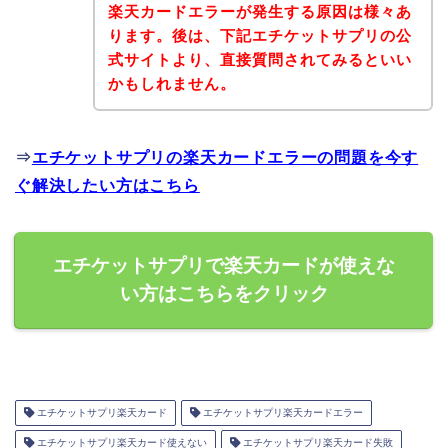
楽天カードエラーが発生する原因は様々あ
ります。後は、下記エチケットサプリの公
式サイトより、直接質問されてみるといい
かもしれません。
⇒
エチケットサプリの楽天カードエラーの問題を今す
ぐ解決したい方はこちら
エチケットサプリで楽天カードが使えな
い方はこちらをクリック
エチケットサプリ楽天カード
エチケットサプリ楽天カードエラー
エチケットサプリ楽天カード使えない
エチケットサプリ楽天カード失敗