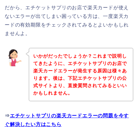
だから、エチケットサプリのお店で楽天カードが使え
ないエラーが出てしまい困っている方は、一度楽天カ
ードの有効期限をチェックされてみるとよいかもしれ
ませんよ。
いかがだったでしょうか？これまで説明し
てきたように、エチケットサプリのお店で
楽天カードエラーが発生する原因は様々あ
ります。後は、下記エチケットサプリの公
式サイトより、直接質問されてみるといい
かもしれません。
⇒
エチケットサプリの楽天カードエラーの問題を今す
ぐ解決したい方はこちら