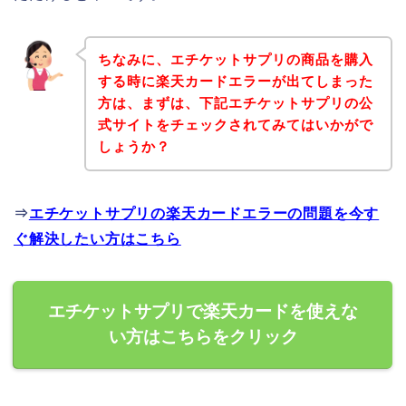
ちなみに、エチケットサプリの商品を購入
する時に楽天カードエラーが出てしまった
方は、まずは、下記エチケットサプリの公
式サイトをチェックされてみてはいかがで
しょうか？
⇒
エチケットサプリの楽天カードエラーの問題を今す
ぐ解決したい方はこちら
エチケットサプリで楽天カードを使えな
い方はこちらをクリック