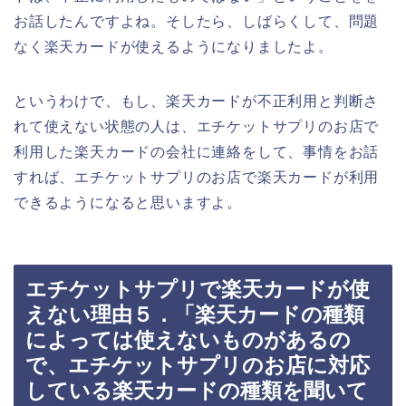
お話したんですよね。そしたら、しばらくして、問題
なく楽天カードが使えるようになりましたよ。
というわけで、もし、楽天カードが不正利用と判断さ
れて使えない状態の人は、エチケットサプリのお店で
利用した楽天カードの会社に連絡をして、事情をお話
すれば、エチケットサプリのお店で楽天カードが利用
できるようになると思いますよ。
エチケットサプリで楽天カードが使
えない理由５．「楽天カードの種類
によっては使えないものがあるの
で、エチケットサプリのお店に対応
している楽天カードの種類を聞いて