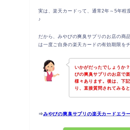
実は、楽天カードって、通常2年～5年程
♪
だから、みやびの爽臭サプリのお店の商
は一度ご自身の楽天カードの有効期限を
いかがだったでしょうか
びの爽臭サプリのお店で
様々あります。後は、下
り、直接質問されてみる
⇒
みやびの爽臭サプリの楽天カードエラ