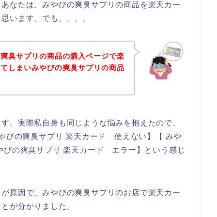
るあなたは、みやびの爽臭サプリの商品を楽天カー
と思います。でも、、、。
の爽臭サプリの商品の購入ページで楽
してしまいみやびの爽臭サプリの商品
ます。実際私自身も同じような悩みを抱えたので、
やびの爽臭サプリ 楽天カード 使えない】【 みや
やびの爽臭サプリ 楽天カード エラー】という感じ
」が原因で、みやびの爽臭サプリのお店で楽天カー
ことが分かりました。