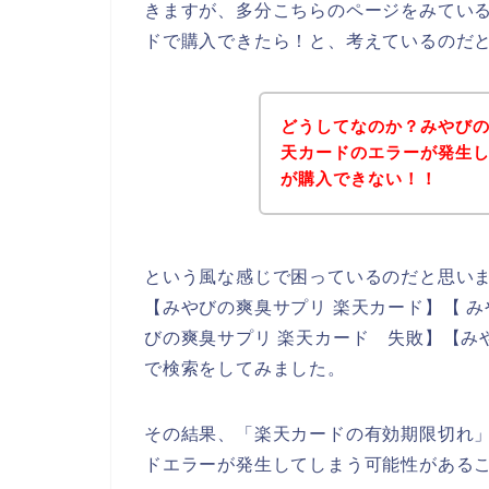
きますが、多分こちらのページをみてい
ドで購入できたら！と、考えているのだ
どうしてなのか？みやび
天カードのエラーが発生
が購入できない！！
という風な感じで困っているのだと思い
【みやびの爽臭サプリ 楽天カード】【 み
びの爽臭サプリ 楽天カード 失敗】【み
で検索をしてみました。
その結果、「楽天カードの有効期限切れ
ドエラーが発生してしまう可能性がある