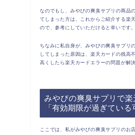
なのでもし、みやびの爽臭サプリの商品
てしまった方は、これからご紹介する楽
ので、参考にしていただけると幸いです
ちなみに私自身が、みやびの爽臭サプリ
してしまった原因は、楽天カードの残高
高くしたら楽天カードエラーの問題が解決
みやびの爽臭サプリで楽
「有効期限が過ぎている
ここでは、私がみやびの爽臭サプリのお