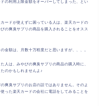
ードの利用上限金額をオーバーしてしまった、とい
天カードが使えずに困っている人は、楽天カードの
やびの爽臭サプリの商品を購入されることをオスス
ドの金額は、月数十万程度だと思いますが、、、。
した人は、みやびの爽臭サプリの商品の購入時に、
たのかもしれませんよ♪
びの爽臭サプリのお店の話ではありません。そのよ
で使った楽天カードの会社に電話をしてみることを