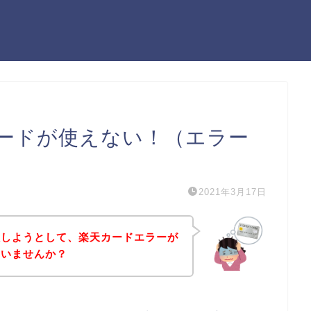
ードが使えない！（エラー
2021年3月17日
入しようとして、楽天カードエラーが
はいませんか？