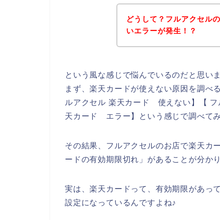
どうして？フルアクセル
いエラーが発生！？
という風な感じで悩んでいるのだと思い
まず、楽天カードが使えない原因を調べる
ルアクセル 楽天カード 使えない】【 フ
天カード エラー】という感じで調べて
その結果、フルアクセルのお店で楽天カ
ードの有効期限切れ」があることが分か
実は、楽天カードって、有効期限があって
設定になっているんですよね♪