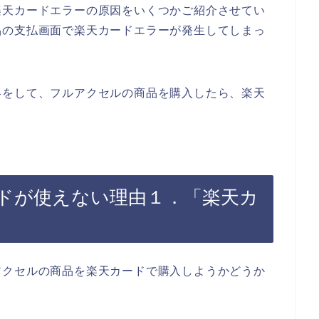
楽天カードエラーの原因をいくつかご紹介させてい
品の支払画面で楽天カードエラーが発生してしまっ
。
絡をして、フルアクセルの商品を購入したら、楽天
ドが使えない理由１．「楽天カ
」
アクセルの商品を楽天カードで購入しようかどうか
。