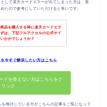
うとして楽天カードエラーが出てしまった方は、楽
とめたので参考にしていただけると幸いです。
の商品を購入する時に楽天カードエラ
まずは、下記フルアクセルの公式サイ
はいかがでしょうか？
題を今すぐ解決したい方はこちら
ードを使えない方はこちらをク
リック
入を検討している方がこちらの記事をご覧になって