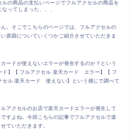
セルの商品の支払いページでフルアクセルの商品を
になってしまった、、、
せん。そこでこちらのページでは、フルアクセルの
ない原因についていくつかご紹介させていただきま
天カードが使えないエラーが発生するのか？という
ド】【 フルアクセル 楽天カード エラー】【 フ
クセル 楽天カード 使えない】という感じで調べて
フルアクセルのお店で楽天カードエラーが発生して
んですよね。今回こちらの記事でフルアクセルで楽
させていただきます。