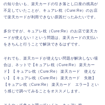
の知り合いも、楽天カードの引き落とし口座の残高が
不足していたことが、キュアレ枕（Cure:Re）のお店
で楽天カードが利用できない原因だったみたいです。
多分ですが、キュアレ枕（Cure:Re）のお店で楽天カ
ードが使えない！という問題は、楽天カードの支払い
をきちんと行うことで解決できるはずです。
それでも、楽天カードが使えない問題が解決しない場
合は、ネットで【キュアレ枕（Cure:Re） 楽天カー
ド】【 キュアレ枕（Cure:Re） 楽天カード 使えな
い】【 キュアレ枕（Cure:Re） 楽天カード 失敗】
【キュアレ枕（Cure:Re） 楽天カード エラー】とい
う感じで調べてみることをオススメします。