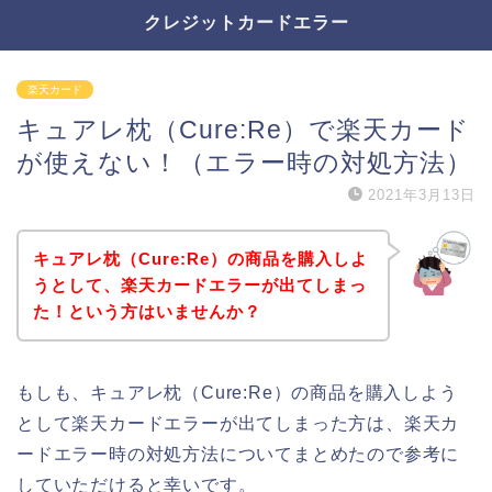
クレジットカードエラー
楽天カード
キュアレ枕（Cure:Re）で楽天カード
が使えない！（エラー時の対処方法）
2021年3月13日
キュアレ枕（Cure:Re）の商品を購入しよ
うとして、楽天カードエラーが出てしまっ
た！という方はいませんか？
もしも、キュアレ枕（Cure:Re）の商品を購入しよう
として楽天カードエラーが出てしまった方は、楽天カ
ードエラー時の対処方法についてまとめたので参考に
していただけると幸いです。