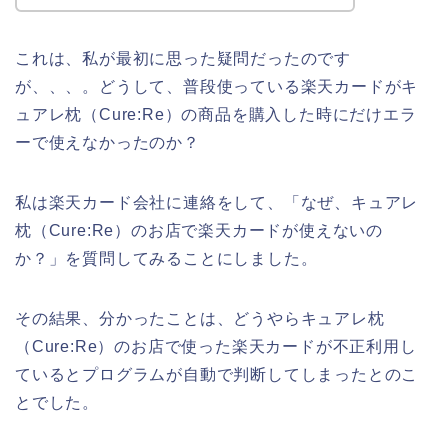
これは、私が最初に思った疑問だったのです
が、、、。どうして、普段使っている楽天カードがキ
ュアレ枕（Cure:Re）の商品を購入した時にだけエラ
ーで使えなかったのか？
私は楽天カード会社に連絡をして、「なぜ、キュアレ
枕（Cure:Re）のお店で楽天カードが使えないの
か？」を質問してみることにしました。
その結果、分かったことは、どうやらキュアレ枕
（Cure:Re）のお店で使った楽天カードが不正利用し
ているとプログラムが自動で判断してしまったとのこ
とでした。