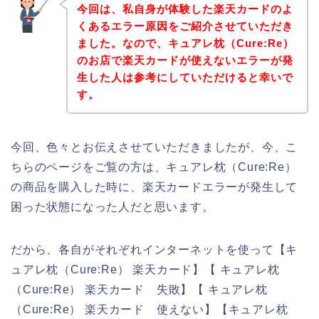
今回は、私自身が体験した楽天カードのよ
くあるエラー原因をご紹介させていただき
ました。なので、キュアレ枕（Cure:Re）
のお店で楽天カードが使えないエラーが発
生した人は参考にしていただけると幸いで
す。
今回、色々とお伝えさせていただきましたが、今、こ
ちらのページをご覧の方は、キュアレ枕（Cure:Re）
の商品を購入した時に、楽天カードエラーが発生して
困った状態になった人だと思います。
だから、各自がそれぞれインターネットを使って【キ
ュアレ枕（Cure:Re） 楽天カード】【 キュアレ枕
（Cure:Re） 楽天カード 失敗】【 キュアレ枕
（Cure:Re） 楽天カード 使えない】【キュアレ枕