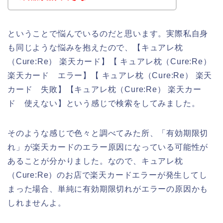
ということで悩んでいるのだと思います。実際私自身
も同じような悩みを抱えたので、【キュアレ枕
（Cure:Re） 楽天カード】【 キュアレ枕（Cure:Re）
楽天カード エラー】【 キュアレ枕（Cure:Re） 楽天
カード 失敗】【キュアレ枕（Cure:Re） 楽天カー
ド 使えない】という感じで検索をしてみました。
そのような感じで色々と調べてみた所、「有効期限切
れ」が楽天カードのエラー原因になっている可能性が
あることが分かりました。なので、キュアレ枕
（Cure:Re）のお店で楽天カードエラーが発生してし
まった場合、単純に有効期限切れがエラーの原因かも
しれませんよ。