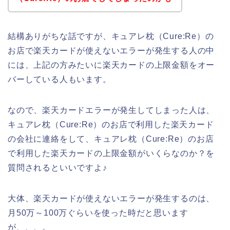
結構ありがちな話ですが、キュアレ枕（Cure:Re）の
お店で楽天カードが使えないエラーが発生する人の中
には、上記の方みたいに楽天カードの上限金額をオー
バーしている人もいます。
なので、楽天カードエラーが発生してしまった人は、
キュアレ枕（Cure:Re）のお店で利用した楽天カード
の会社に連絡をして、キュアレ枕（Cure:Re）のお店
で利用した楽天カードの上限金額がいくらなのか？を
質問されるといいですよ♪
大体、楽天カードが使えないエラーが発生するのは、
月50万～100万ぐらいを使った時だと思います
が、、、。