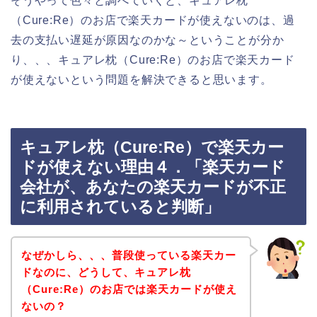
そうやって色々と調べていくと、キュアレ枕
（Cure:Re）のお店で楽天カードが使えないのは、過
去の支払い遅延が原因なのかな～ということが分か
り、、、キュアレ枕（Cure:Re）のお店で楽天カード
が使えないという問題を解決できると思います。
キュアレ枕（Cure:Re）で楽天カー
ドが使えない理由４．「楽天カード
会社が、あなたの楽天カードが不正
に利用されていると判断」
なぜかしら、、、普段使っている楽天カー
ドなのに、どうして、キュアレ枕
（Cure:Re）のお店では楽天カードが使え
ないの？